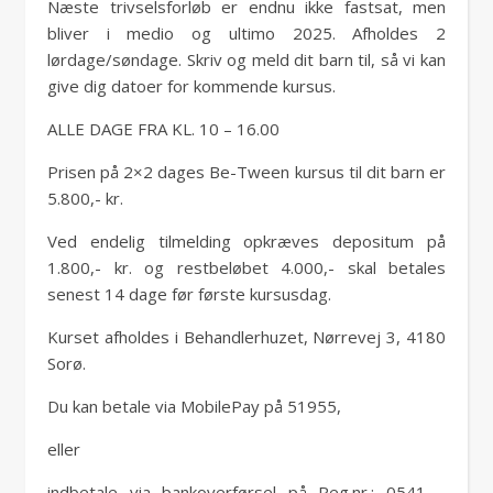
Næste trivselsforløb er endnu ikke fastsat, men
bliver i medio og ultimo 2025. Afholdes 2
lørdage/søndage. Skriv og meld dit barn til, så vi kan
give dig datoer for kommende kursus.
ALLE DAGE FRA KL. 10 – 16.00
Prisen på 2×2 dages Be-Tween kursus til dit barn er
5.800,- kr.
Ved endelig tilmelding opkræves depositum på
1.800,- kr. og restbeløbet 4.000,- skal betales
senest 14 dage før første kursusdag.
Kurset afholdes i Behandlerhuzet, Nørrevej 3, 4180
Sorø.
Du kan betale via MobilePay på 51955,
eller
indbetale via bankoverførsel på Reg.nr.: 0541 –